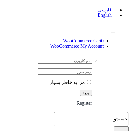
Skip
to
فارسی
English
content
Toggle
Navigation
WooCommerce Cart
0
WooCommerce My Account
Username:
رمز:
مرا به خاطر بسپار
Register
جستجو
برای: